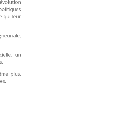
évolution
olitiques
 qui leur
gneuriale,
ielle, un
s.
ême plus.
es.