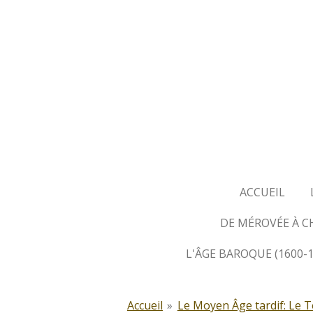
Passer
au
contenu
principal
ACCUEIL
DE MÉROVÉE À 
L'ÂGE BAROQUE (1600-
Accueil
»
Le Moyen Âge tardif: Le 