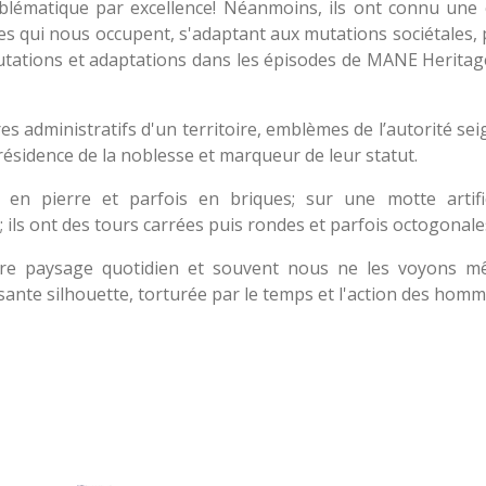
lématique par excellence! Néanmoins, ils ont connu une 
 qui nous occupent, s'adaptant aux mutations sociétales, p
utations et adaptations dans les épisodes de MANE Heritage
res administratifs d'un territoire, emblèmes de l’autorité sei
 résidence de la noblesse et marqueur de leur statut.
s en pierre et parfois en briques; sur une motte artific
ils ont des tours carrées puis rondes et parfois octogonale
otre paysage quotidien et souvent nous ne les voyons m
ante silhouette, torturée par le temps et l'action des homm